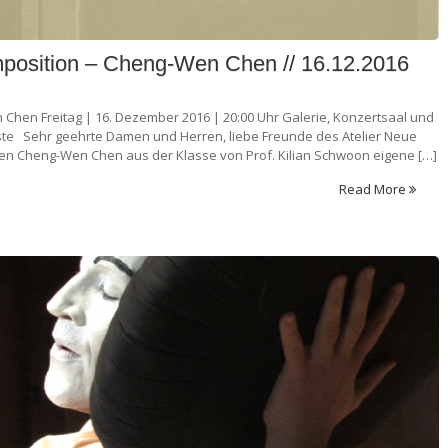
mposition – Cheng-Wen Chen // 16.12.2016
Chen Freitag | 16. Dezember 2016 | 20:00 Uhr Galerie, Konzertsaal und
nste Sehr geehrte Damen und Herren, liebe Freunde des Atelier Neue
en Cheng-Wen Chen aus der Klasse von Prof. Kilian Schwoon eigene […]
Read More