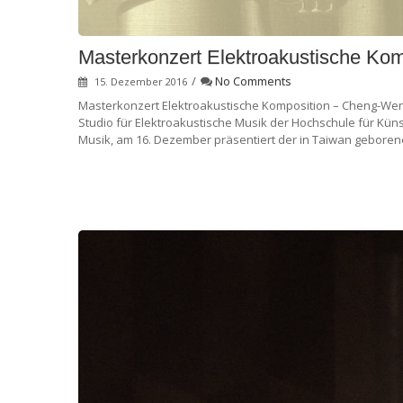
Masterkonzert Elektroakustische Ko
/
No Comments
15. Dezember 2016
Masterkonzert Elektroakustische Komposition – Cheng-Wen 
Studio für Elektroakustische Musik der Hochschule für Kü
Musik, am 16. Dezember präsentiert der in Taiwan geboren