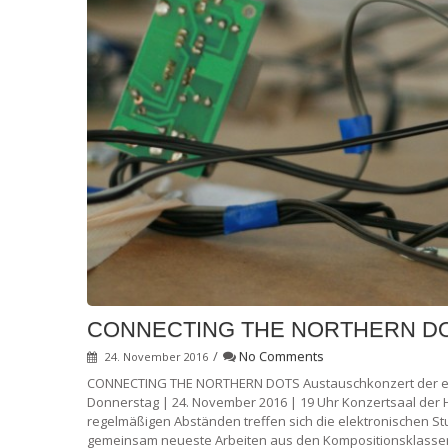
CONNECTING THE NORTHERN DOTS
/
No Comments
24. November 2016
CONNECTING THE NORTHERN DOTS Austauschkonzert der e
Donnerstag | 24. November 2016 | 19 Uhr Konzertsaal der 
regelmäßigen Abständen treffen sich die elektronischen 
gemeinsam neueste Arbeiten aus den Kompositionsklassen.