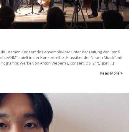
er HfK Bremen Konzert des ensembleANM unter der Leitung von René
bleANM“ spielt in der Konzertreihe „Klassiker der Neuen Musik“ mit
Programm: Werke von Anton Webern („Konzert, Op. 24“), Igor […]
Read More