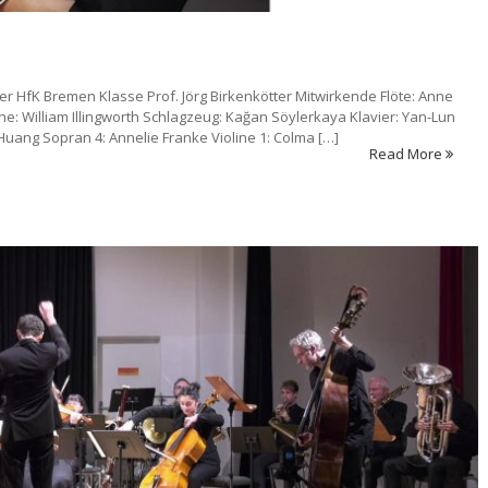
r HfK Bremen Klasse Prof. Jörg Birkenkötter Mitwirkende Flöte: Anne
e: William Illingworth Schlagzeug: Kağan Söylerkaya Klavier: Yan-Lun
Huang Sopran 4: Annelie Franke Violine 1: Colma […]
Read More